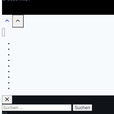
KI Künstliche Intelligenz
Text
Audio
Image/Bild
Video
Digital Marketing Tools
SEO
Traffic
Code
Suchen