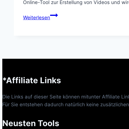
Online-Tool zur Erstellung von Videos und w
Wave
Weiterlesen
Video
*Affiliate Links
Die Links auf dieser Seite können mitunter Affiliate L
Für Sie entstehen dadurch natürlich keine zusätzlichen
Neusten Tools