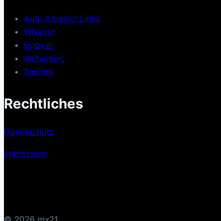
Auto Amazon Links
Wisecut
Copy.ai
Writesonic
Sapling
Rechtliches
Datenschutz
Impressum
© 2026 mx21