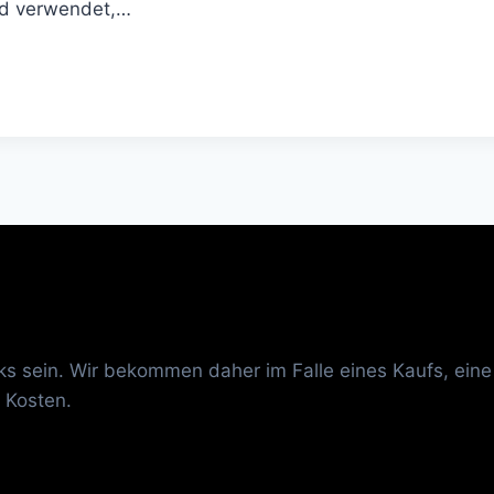
ird verwendet,…
inks sein. Wir bekommen daher im Falle eines Kaufs, eine
 Kosten.