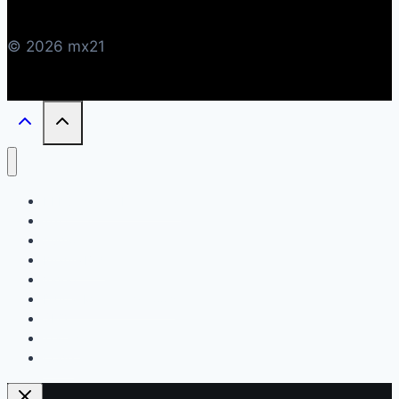
© 2026 mx21
KI Künstliche Intelligenz
Text
Audio
Image/Bild
Video
Digital Marketing Tools
SEO
Traffic
Code