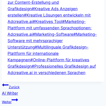
zur Content-Erstellung und
Grafikdesign
#
Kreative Ads Anzeigen
erstellen
#
Kreative Lösungen entwickeln mit
Adcreative.ai
#
Kreatives Tool
#
Marketing-
Plattform mit umfassenden Sprachoptionen:
Adcreative.ai
#
Marketing-Software
#
Marketing-
Software mit mehrsprachiger
Unterstützung
#
Multilinguale Grafikdesign-
Plattform für internationale
Kampagnen
#
Online-Plattform für kreatives
Grafikdesign
#
Professionelles Grafikdesign auf
Adcreative.ai in verschiedenen Sprachen
Beitragsnavigation
Zurück
AI Writer
Weiter