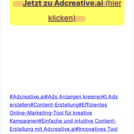
Jetzt zu Adcreative.ai
(hier
klicken)
Schlagworte:
#
Adcreative.ai
#
Ads Anzeigen kreierenKI Ads
erstellen
#
Content-Erstellung
#
Effizientes
Online-Marketing-Tool für kreative
Kampagnen
#
Einfache und intuitive Content-
Erstellung mit Adcreative.ai
#
Innovatives Tool