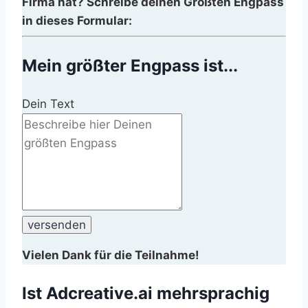
Firma hat? Schreibe deinen Größten Engpass
in dieses Formular:
Mein größter Engpass ist...
Spam
Dein Text
protection,
skip
this
field
Vielen Dank für die Teilnahme!
Ist Adcreative.ai mehrsprachig